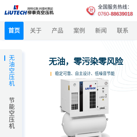
全国服务热线：
0760-
88639018
首页
关于
产品
案例
新闻
联系
无
无油，零污染零风险
油
空
稳定可靠、自主设计、低噪音节能
压
机
节
能
空
压
机