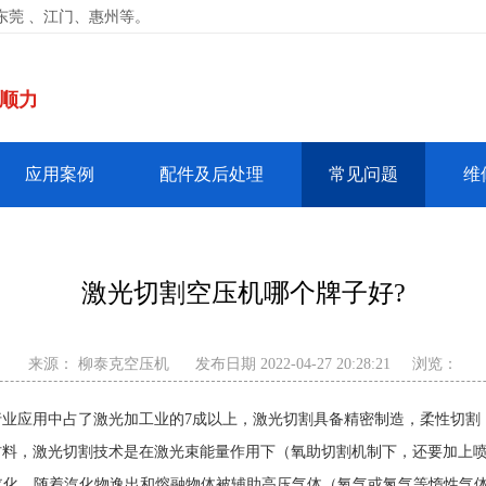
东莞 、江门、惠州等。
山顺力
应用案例
配件及后处理
常见问题
维
激光切割空压机哪个牌子好?
来源：
柳泰克空压机
发布日期 2022-04-27 20:28:21
浏览：
应用中占了激光加工业的7成以上，激光切割具备精密制造，柔性切割
材料，激光切割技术是在激光束能量作用下（氧助切割机制下，还要加上
汽化，随着汽化物逸出和熔融物体被辅助高压气体（氧气或氮气等惰性气