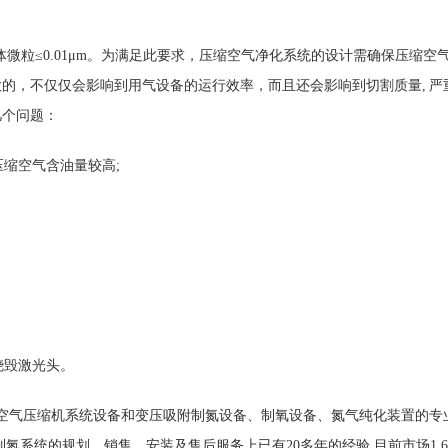
微粒≤0.01μm。为满足此要求，压缩空气净化系统的设计需确保压缩空气质量符合国际
的，不仅仅会影响到用气设备的运行效率，而且还会影响到切割质量, 
几个问题：
压缩空气含油量较高;
烧毁激光头。
气压缩机系统设备和变压吸附制氮设备、制氧设备、氮气纯化装置的专业供
氮系统的规划、销售、安装及售后服务上已有20多年的经验,目前市场1.