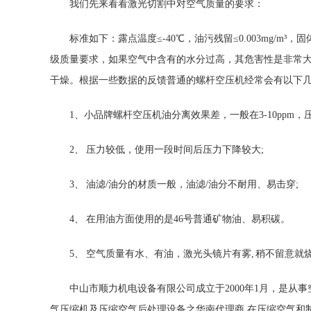
我们先来看看激光切割中对空气质量的要求：
标准如下：露点温度≤-40℃，油污残留≤0.003mg/m³，固体
级质量要求，如果空气中含有的水分过高，其危害性是非常大
干燥。根据一些数据的反馈普通的螺杆空压机经常会有以下
1、小品牌螺杆空压机油分离效果差，一般在3-10ppm，
2、 压力较低，使用一段时间后压力下降较大;
3、 油滤/油分的材质一般，油滤/油分不耐用、易击穿;
4、 在用油方面使用的是46号普通矿物油、易积碳。
5、 空气质量有水、有油，激光头镜片有雾, 稍不留意就
中山市顺力机电设备有限公司成立于2000年1月，是从事空
气压缩机及压缩空气后处理设备之华南代理商,在压缩空气和制