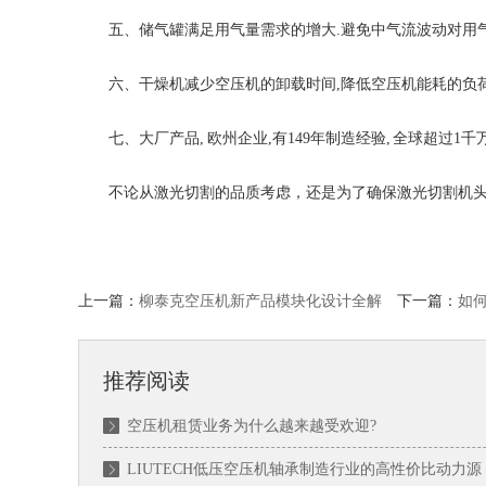
五、储气罐满足用气量需求的增大.避免中气流波动对用气
六、干燥机减少空压机的卸载时间,降低空压机能耗的负荷，高
七、大厂产品, 欧州企业,有149年制造经验, 全球超过1
不论从激光切割的品质考虑，还是为了确保激光切割机头使用
上一篇：
柳泰克空压机新产品模块化设计全解
下一篇：
如
推荐阅读
空压机租赁业务为什么越来越受欢迎?
LIUTECH低压空压机轴承制造行业的高性价比动力源